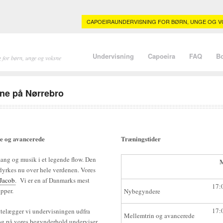
CAPOEIRAUNDERVISNING FOR BØRN, UNGE OG VO
Undervisning
Capoeira
FAQ
B
 for børn, unge og voksne
sne på Nørrebro
e og avancerede
Træningstider
ang og musik i et legende flow. Den
 dyrkes nu over hele verdenen. Vores
 Jacob
. Vi er en af Danmarks mest
17:
pper.
Nybegyndere
17:
ttelægger vi undervisningen udfra
Mellemtrin og avancerede
 og på vores begynderhold underviser