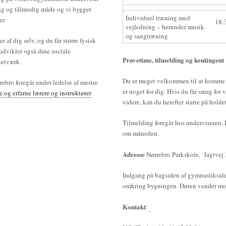
nlig og tålmodig måde og vi bygger
Individuel træning med
er.
18:
vejledning – herunder musik
og sangtræning
 af dig selv, og du får større fysisk
udvikler også dine sociale
Prøvetime, tilmelding og kontingent
netværk.
Du er meget velkommen til at komme f
ebro foregår under ledelse af mestre
er noget for dig. Hvis du får smag for
og erfarne lærere og instruktører
videre, kan du herefter starte på holdet
Tilmelding foregår hos underviseren. 
om måneden.
Adresse
Nørrebro Parkskole, Jagtve
Indgang på bagsiden af gymnastiksale
omkring bygningen. Døren vender mo
Kontakt
: