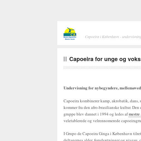
Capoeira i København - undervisning
Capoeira for unge og vok
Undervisning for nybegyndere, mellemøved
Capoeira kombinerer kamp, akrobatik, dans, s
kommer fra den afro-brasilianske kultur. Den
gruppe blev dannet i 1994 og ledes af
mestre
veletablerede og velrennomerede capoeiragru
I Grupo de Capoeira Ginga i København tilre
deltagernes alder, forudsætninger og niveau,