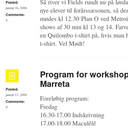
Så river vi Fields rundt nu på lørd
Posted:
januar 16, 2006
nye elever til forårssæsonen, så der
Comments:
mødes kl 12.30 Plan O ved Metroi
4
shows af 30 min kl 13 og 14. Far
en Quilombo t-shirt på, hvis man h
t-shirt. Vel Mødt!
Program for workshop
Marreta
Posted:
januar 13, 2006
Foreløbig program:
Comments:
Fredag
0
16.30-17.00 Indskrivning
17.00-18.00 Maculêlê