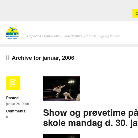
C
Capoeira i København - undervisning for børn, unge og voksne
Archive for januar, 2006
Posted:
januar 28, 2006
Show og prøvetime p
Comments:
0
skole mandag d. 30. j