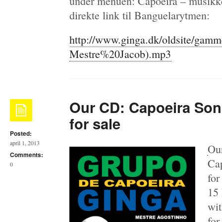
under menuen: Capoeira – musikke
direkte link til Banguelarytmen:
http://www.ginga.dk/oldsite/gamm
Mestre%20Jacob).mp3
Our CD: Capoeira Son
for sale
Posted:
april 1, 2013
Our
Comments:
Cap
0
for
15 
wit
for