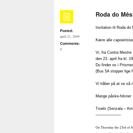
Roda do Mês p
Invitation til Roda do
Posted:
april 21, 2009
Kære alle capoeirista
Comments:
0
Vi, fra Contra Mestre
den 23. april fra kl. 1
Du finder os i Prism
(Bus 5A stopper lige 
Vi håber på at se så 
Mange påske-hilsner
Troels (Senzala – Am
——————–
On Thursday the 23rd of Apr