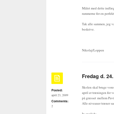
Målet med dette indlæg, 
rammerne for en perfekt
Tak alle sammen, jeg væ
beskrive.
Nikolaj/Loppen
Fredag d. 24.
Skolen skal bruge vores
Posted:
april er træningen for 
april 23, 2009
på græsset mellem Pavi
Comments:
Alle niveauer træner sa
2
In english: