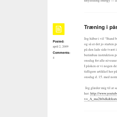
unyielding energy — and
Træning i på
Jeg håber i vil “Stand 
Posted:
og så er det jo starten 
april 2, 2009
på den lade side tvært 
Comments:
berimbau instruktion p
4
onsdag for alle niveaue
I påsken er vi nogen de
tidligere artikkel her p
onsdag d. 15. med norm
Jeg glæder mig til at s
her:
http://www.youtu
v=_A_ma2h0idk&feat