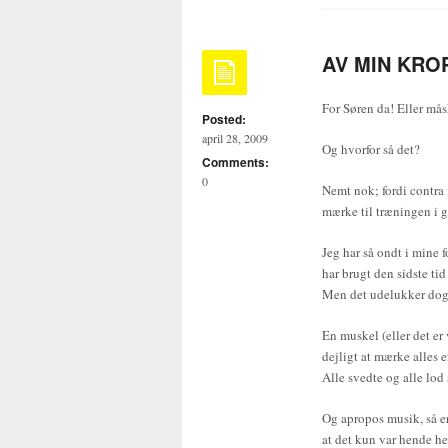
AV MIN KROP 
For Søren da! Eller måsk
Posted:
april 28, 2009
Og hvorfor så det?
Comments:
0
Nemt nok; fordi contra 
mærke til træningen i 
Jeg har så ondt i mine f
har brugt den sidste tid
Men det udelukker dog i
En muskel (eller det er
dejligt at mærke alles 
Alle svedte og alle lod
Og apropos musik, så er
at det kun var hende h