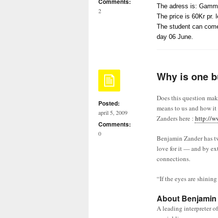
Comments:
The adress is: Gamme
2
The price is 60Kr pr. 
The student can
come
day 06 June.
Why is one b
Does this question mak
Posted:
means to us and how it
april 5, 2009
Zanders here :
http://
Comments:
0
Benjamin Zander has two
love for it — and by ex
connections.
“If the eyes are shini
About Benjamin
A leading interpreter 