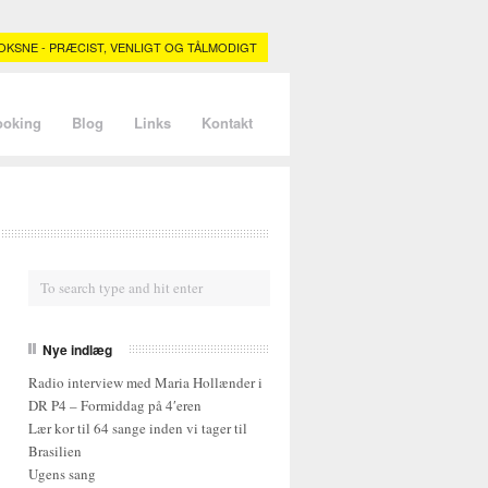
KSNE - PRÆCIST, VENLIGT OG TÅLMODIGT
ooking
Blog
Links
Kontakt
Nye indlæg
Radio interview med Maria Hollænder i
DR P4 – Formiddag på 4′eren
Lær kor til 64 sange inden vi tager til
Brasilien
Ugens sang