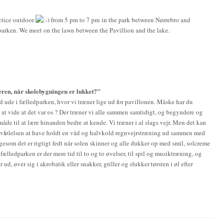
actice outdoor
from 5 pm to 7 pm in the park between Nørrebro and
parken. We meet on the lawn between the Pavillion and the lake.
en, når skolebygningen er lukket?”
 ude i fælledparken, hvor vi træner lige ud for pavillonen. Måske har du
n at vide at det var os ? Der træner vi alle sammen samtidigt, og begyndere og
e til at lære hinanden bedre at kende. Vi træner i al slags vejr. Men det kan
selvfølelsen at have holdt en våd og halvkold regnvejrstræning ud sammen med
ligesom det er rigtigt fedt når solen skinner og alle dukker op med smil, solcreme
 i fælledparken er der mere tid til to og to øvelser, til spil og musiktræning, og
d, øver sig i akrobatik eller snakker, griller og slukker tørsten i øl efter