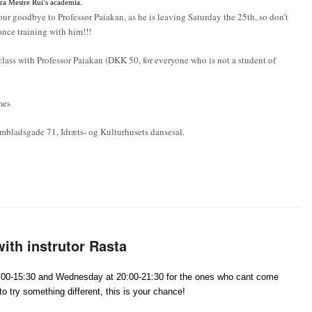
tra Mestre Rui’s academia.
our goodbye to Professor Paiakan, as he is leaving Saturday the 25th, so don’t
ance training with him!!!
lass with Professor Paiakan (DKK 50, for everyone who is not a student of
mes
mbladsgade 71, Idræts- og Kulturhusets dansesal.
ith instrutor Rasta
:00-15:30 and Wednesday at 20:00-21:30 for the ones who cant come
to try something different, this is your chance!