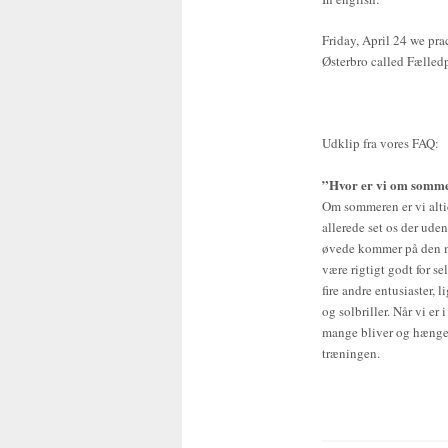
Friday, April 24 we pr
Østerbro called Fælled
Udklip fra vores FAQ:
”Hvor er vi om sommer
Om sommeren er vi altid
allerede set os der ude
øvede kommer på den måd
være rigtigt godt for 
fire andre entusiaster, 
og solbriller. Når vi er
mange bliver og hænger u
træningen.