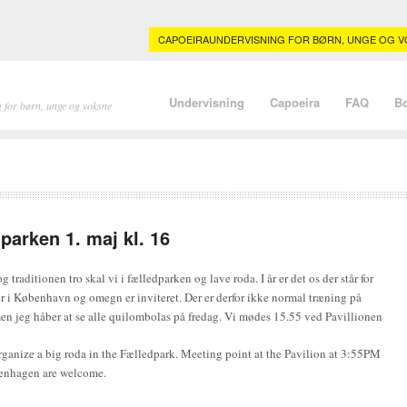
CAPOEIRAUNDERVISNING FOR BØRN, UNGE OG VO
Undervisning
Capoeira
FAQ
B
 for børn, unge og voksne
parken 1. maj kl. 16
g traditionen tro skal vi i fælledparken og lave roda. I år er det os der står for
r i København og omegn er inviteret. Der er derfor ikke normal træning på
en jeg håber at se alle quilombolas på fredag. Vi mødes 15.55 ved Pavillionen
rganize a big roda in the Fælledpark. Meeting point at the Pavilion at 3:55PM
penhagen are welcome.