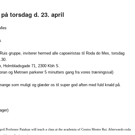
å torsdag d. 23. april
 Mes
s
 Ruis gruppe, inviterer hermed alle capoeiristas til Roda do Mes, torsdag
9.30.
en, Holmbladsgade 71, 2300 Kbh S.
foran og Metroen parkerer 5 minutters gang fra vores træningssal)
mange som muligt og glæder os til super god aften med fuld knald på.
ager)
il Professor Paiakan will teach a class at the academia of Contra Mestre Rui. Afterwards roda