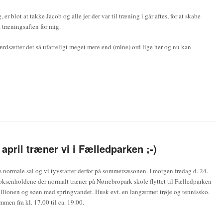
er blot at takke Jacob og alle jer der var til træning i går aftes, for at skabe
 træningsaften for mig.
rdsætter det så ufatteligt meget mere end (mine) ord lige her og nu kan
 april træner vi i Fælledparken ;-)
 normale sal og vi tyvstarter derfor på sommersæsonen. I morgen fredag d. 24.
voksenholdene der normalt træner på Nørrebropark skole flyttet til Fælledparken
llionen og søen med springvandet. Husk evt. en langærmet trøje og tennissko.
mmen fra kl. 17.00 til ca. 19.00.