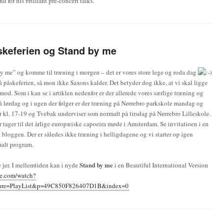
 for his brilliant pre-concert talks.
skeferien og Stand by me
by me” og komme til træning i morgen – det er vores store lege og roda dag
på påskeferien, så mon ikke Saxons kalder. Det betyder dog ikke, at vi skal ligge
imod. Som i kan se i artiklen nedenfor er der allerede vores særlige træning og
å lørdag og i ugen der følger er der træning på Nørrebro parkskole mandag og
r kl. 17-19 og Tvebak underviser som normalt på tirsdag på Nørrebro Lilleskole.
r tager til det årlige europæiske capoeira møde i Amsterdam. Se invitatioen i en
å bloggen. Der er således ikke træning i helligdagene og vi starter op igen
alt program.
Stand by me
e jer. I mellemtiden kan i nyde
i en Beautiful International Version
be.com/watch?
ure=PlayList&p=49C850F826407D1B&index=0