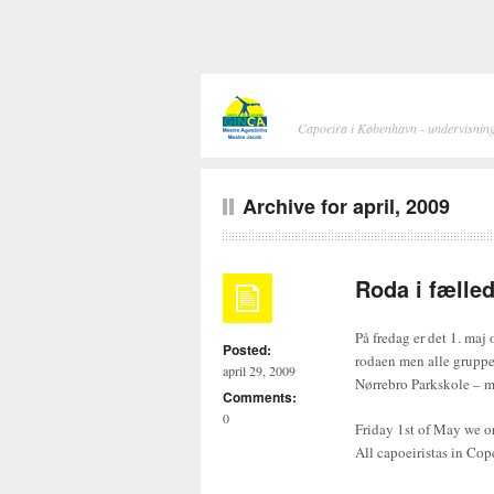
Capoeira i København - undervisning
Archive for april, 2009
Roda i fælled
På fredag er det 1. maj o
Posted:
rodaen men alle gruppe
april 29, 2009
Nørrebro Parkskole – m
Comments:
0
Friday 1st of May we o
All capoeiristas in Co