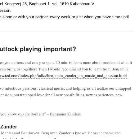
l Kongevej 23, Baghuset 1. sal, 1610 København V.
lesson.
 alone or with your partner, every week or just when you have time until
uttock playing important?
es you curious and can you spare 20 min. to learn more about music and what it
 can bring us together? Then I would recommend you to learn from Benjamin
www.ted.com/index.php/talks/benjamin_zander_on_music_and_passion.html
 infectious passions: classical music, and helping us all realize our untapped
tension, our untapped love for all new possibilities, new experiences, new
ng you know you are doing it” – Benjamin Zanders
 Zander
of Mahler and Beethoven, Benjamin Zander is known for his charisma and