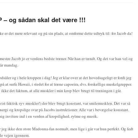
– og sådan skal det være !!!
e er det mere relevant og på sin plads, at omforme dette udtryk til: for Jacob da!
mestre Jacob jo er verdens bedste træner. Når han er tændt. Og det var han vel og
går mandag.
odsåler og i hele kroppen i dag! Jeg er klar over at det hovedsageligt er fordi jeg
 på at surfe Hawaii, i stedet for at træne capoeira, dvs. forskellige muskelgrupper.
kke det faktum, at alle muskler i min krop blev brugt til træningen i går.
 vist faktisk syv muskler!) der blev brugt konstant, var smilemusklen. Det var så
energi og kropslige svar på Jacobs instruktioner. Alle var i bevægelse konstant.
 sig invitere ind i en verden af kropslighed, rytme og musik.
 jeg ikke den store Madonna-fan normalt, men lige i går var hun perfekt. Og fedt
ele vejen igennem.