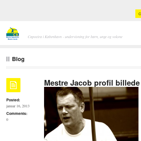
C
Capoeira i København - undervisning for børn, unge og voksne
Blog
Mestre Jacob profil billede
Posted:
januar 16, 2013
Comments:
0