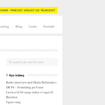
KSNE - PRÆCIST, VENLIGT OG TÅLMODIGT
ooking
Blog
Links
Kontakt
Nye indlæg
Radio interview med Maria Hollænder i
DR P4 – Formiddag på 4′eren
Lær kor til 64 sange inden vi tager til
Brasilien
Ugens sang