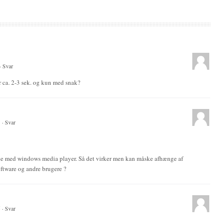
·
Svar
ca. 2-3 sek. og kun med snak?
1
·
Svar
hele med windows media player. Så det virker men kan måske afhænge af
oftware og andre brugere ?
5
·
Svar