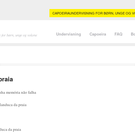
CAPOEIRAUNDERVISNING FOR BØRN, UNGE OG VO
Undervisning
Capoeira
FAQ
B
 for børn, unge og voksne
praia
nha memória não falha
Manduca da praia
uca da praia