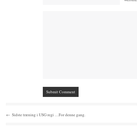
←
Sidste træning i USG regi …For denne gang.