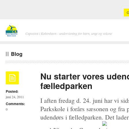
C
Capoeira i København - undervisning for børn, unge og voksne
Blog
Nu starter vores uden
fælledparken
Posted:
juni 24, 2011
I aften fredag d. 24. juni har vi s
Comments:
Parkskole i forårs sæsonen og fra
0
udendørs i fælledparken. Det lader